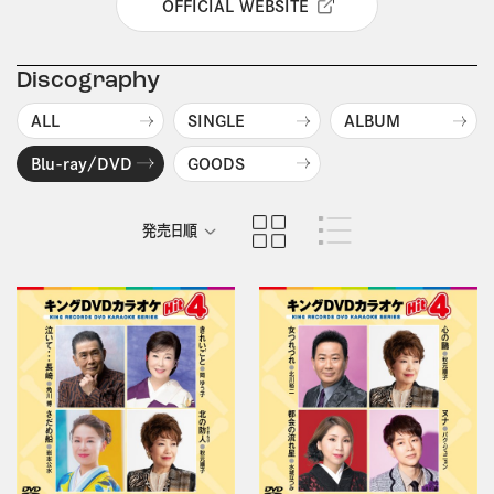
OFFICIAL WEBSITE
Discography
ALL
SINGLE
ALBUM
Blu-ray/DVD
GOODS
発売日順
商品名順