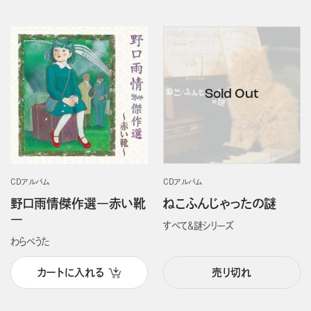
CDアルバム
CDアルバム
野口雨情傑作選―赤い靴
ねこふんじゃったの謎
―
すべて＆謎シリーズ
わらべうた
カートに入れる
売り切れ