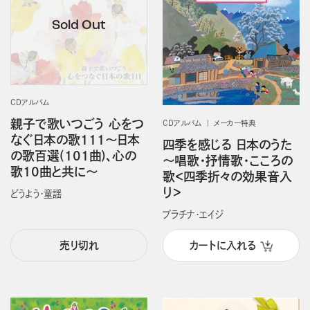
CDアルバム
親子で歌いつごう 心をつ
CDアルバム
メーカー特典
なぐ日本の歌111～日本
四季を感じる 日本のうた
の歌百選(101曲)、心の
～唱歌・抒情歌・こころの
歌10曲と共に～
歌＜四季折々の効果音入
り＞
どうよう・童謡
プラチナ・エイジ
売り切れ
カートに入れる