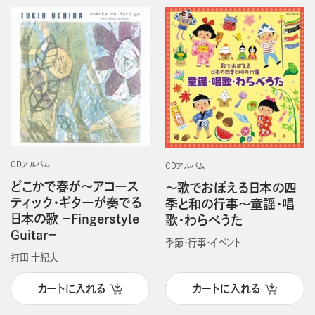
CDアルバム
CDアルバム
どこかで春が～アコース
～歌でおぼえる日本の四
ティック・ギターが奏でる
季と和の行事～童謡・唱
日本の歌 －Fingerstyle
歌・わらべうた
Guitar－
季節・行事・イベント
打田 十紀夫
カートに入れる
カートに入れる