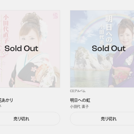
CDアルバム
花あかり
明日への虹
子
小田代 直子
売り切れ
売り切れ