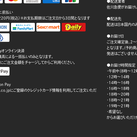
●配送業者
佐川急便がお届けい
ニ前払い
220円（税込）※お支払期限はご注文日から3日間となります
●配送先
配送は日本国内のみ
●お届け日
ご注文確定後、2～
となります。(予約
ayオンライン決済
発送はございません
ay残高による一括払いのみとなります。
にご注文金額をチャージしてからご利用ください。
●お届け時間指定
・午前中（8時～12
・12時～14時
・14時～16時
n Pay
・16時～18時
on.co.jpにご登録のクレジットカード情報を利用してご注文いただ
・18時～20時
・18時～21時
・19時～21時
・希望なし
からお選びいただけ