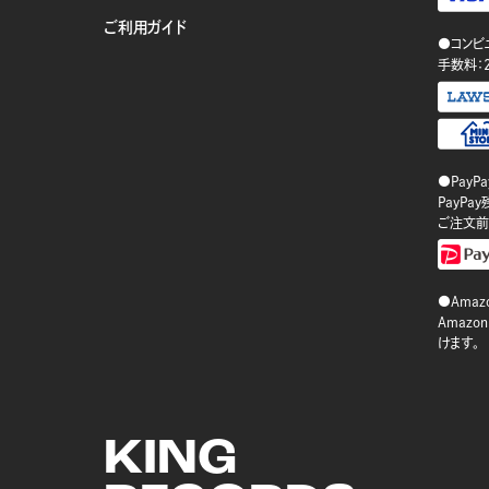
ご利用ガイド
●コンビ
手数料：
●PayP
PayP
ご注文前
●Amazo
Amaz
けます。
KING