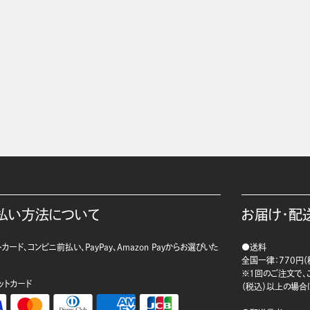
払い方法について
お届け・配
カード、コンビニ前払い、PayPay、Amazon Payからお選びいた
●送料
。
全国一律：770円（
※1回のご注文で、ご
ットカード
（税込）以上の場合