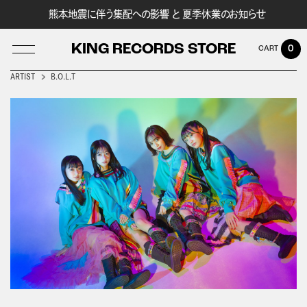
熊本地震に伴う集配への影響 と 夏季休業のお知らせ
KING RECORDS STORE
0
ARTIST
B.O.L.T
LOG IN