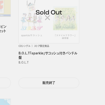
 ピン
セット
CDシングル
ストア限定商品
B.O.L.T「sparkle」サコッシュ付きバンドル
盤
B.O.L.T
販売終了