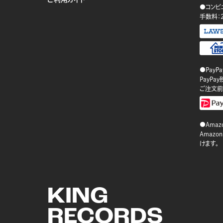
●コンビ
手数料：
●PayP
PayP
ご注文前
●Amazo
Amaz
けます。
KING
RECORDS