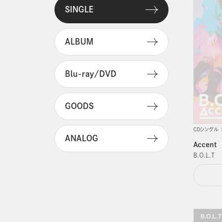
SINGLE
ALBUM
Blu-ray/DVD
GOODS
CDシングル
ANALOG
Accent
B.O.L.T