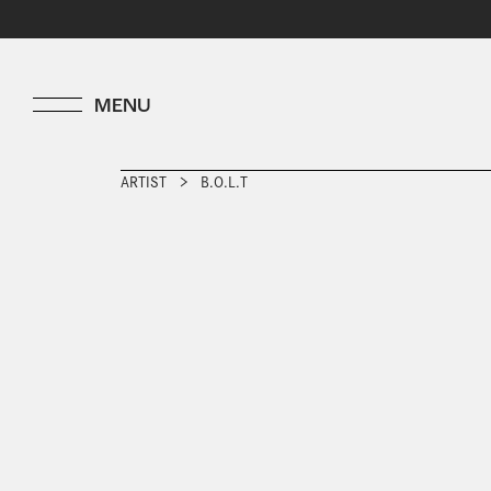
ARTIST
B.O.L.T