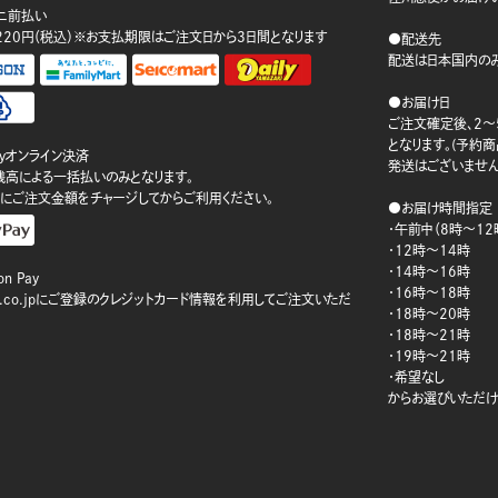
ニ前払い
220円（税込）※お支払期限はご注文日から3日間となります
●配送先
配送は日本国内のみ
●お届け日
ご注文確定後、2～
となります。(予約
ayオンライン決済
発送はございません
ay残高による一括払いのみとなります。
にご注文金額をチャージしてからご利用ください。
●お届け時間指定
・午前中（8時～12
・12時～14時
・14時～16時
n Pay
・16時～18時
on.co.jpにご登録のクレジットカード情報を利用してご注文いただ
・18時～20時
・18時～21時
・19時～21時
・希望なし
からお選びいただけ