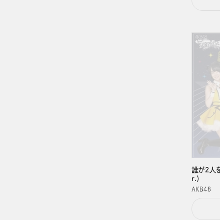
誰が2人
r.）
ＡＫＢ４８