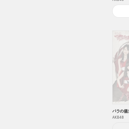
バラの儀式
ＡＫＢ４８