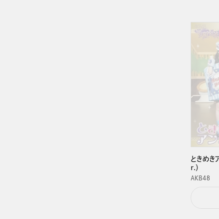
ときめき
r.）
ＡＫＢ４８