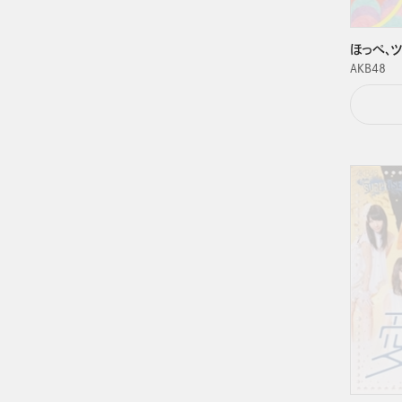
ほっぺ、ツ
ＡＫＢ４８