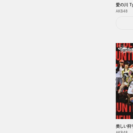
愛の川 Ty
ＡＫＢ４８
美しい狩り 
ＡＫＢ４８