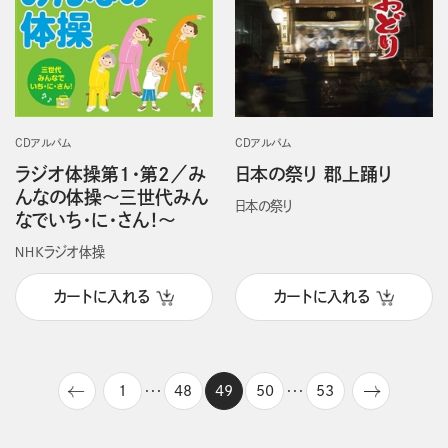
CDアルバム
CDアルバム
ラジオ体操第1・第2／み
日本の祭り 郡上踊り
んなの体操～三世代みん
日本の祭り
なでいち・に・さん！～
ＮＨＫラジオ体操
カートに入れる
カートに入れる
1
48
49
50
53
・・・
・・・