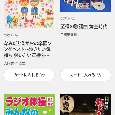
CDアルバム
至福の歌謡曲 黄金時代
三橋美智也
CDアルバム
なみだとえがおの卒園ソ
ングベスト～泣きたい気
持ち 笑いたい気持ち～
入園式・卒園式
カートに入れる
カートに入れる