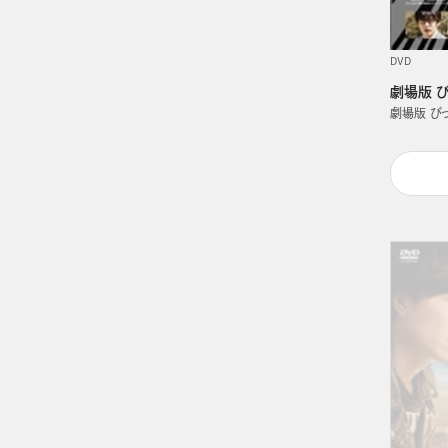
DVD
劇場版 び
劇場版 びっ