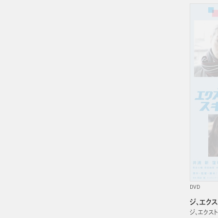
DVD
ジ、エク
ジ、エクス