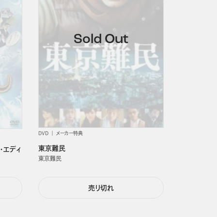
DVD
メーカー特典
東京難民
・エディ
東京難民
売り切れ