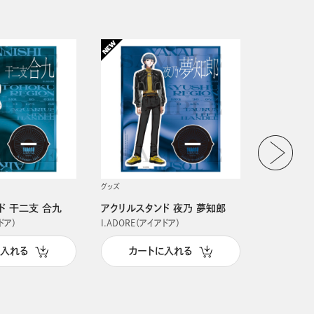
グッズ
グッズ
ド 干二支 合九
アクリルスタンド 夜乃 夢知郎
アクリルス
ドア）
I.ADORE（アイアドア）
I.ADORE（
に入れる
カートに入れる
カー