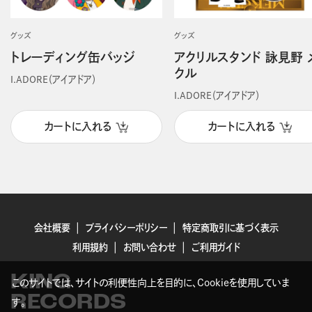
グッズ
グッズ
トレーディング缶バッジ
アクリルスタンド 詠見野 
クル
I.ADORE（アイアドア）
I.ADORE（アイアドア）
カートに入れる
カートに入れる
会社概要
プライバシーポリシー
特定商取引に基づく表示
利用規約
お問い合わせ
ご利用ガイド
KING
このサイトでは、サイトの利便性向上を目的に、Cookieを使用していま
RECORDS
す。