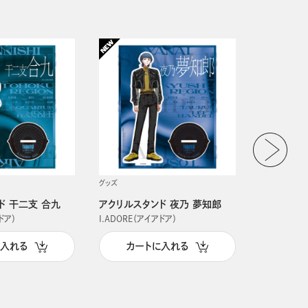
グッズ
グッズ
ド 干二支 合九
アクリルスタンド 夜乃 夢知郎
アクリルス
ドア）
I.ADORE（アイアドア）
I.ADORE（
に入れる
カートに入れる
カー