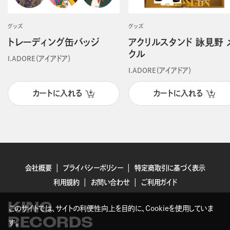
グッズ
グッズ
トレーディング缶バッジ
アクリルスタンド 詠見野 
クル
I.ADORE（アイアドア）
I.ADORE（アイアドア）
カートに入れる
カートに入れる
会社概要
プライバシーポリシー
特定商取引に基づく表示
利用規約
お問い合わせ
ご利用ガイド
KING
このサイトでは、サイトの利便性向上を目的に、Cookieを使用していま
RECORDS
す。