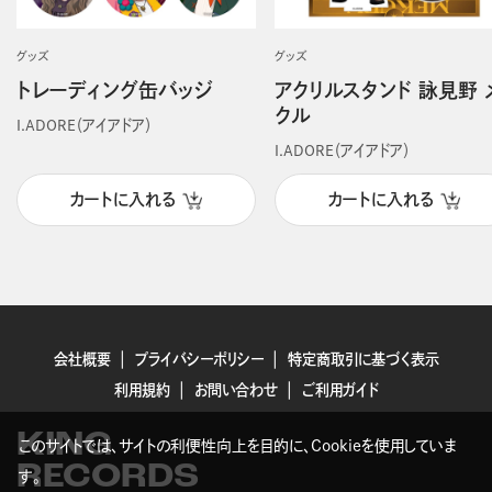
グッズ
グッズ
トレーディング缶バッジ
アクリルスタンド 詠見野 
クル
I.ADORE（アイアドア）
I.ADORE（アイアドア）
カートに入れる
カートに入れる
会社概要
プライバシーポリシー
特定商取引に基づく表示
利用規約
お問い合わせ
ご利用ガイド
KING
このサイトでは、サイトの利便性向上を目的に、Cookieを使用していま
RECORDS
す。