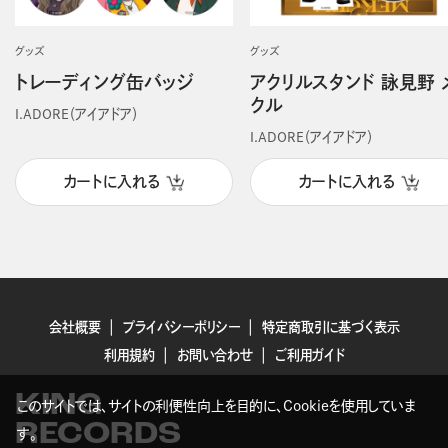
グッズ
グッズ
トレーディング缶バッジ
アクリルスタンド 詠見野 
クル
I.ADORE（アイアドア）
I.ADORE（アイアドア）
カートに入れる
カートに入れる
会社概要
プライバシーポリシー
特定商取引に基づく表示
利用規約
お問い合わせ
ご利用ガイド
KING
このサイトでは、サイトの利便性向上を目的に、Cookieを使用していま
RECORDS
す。