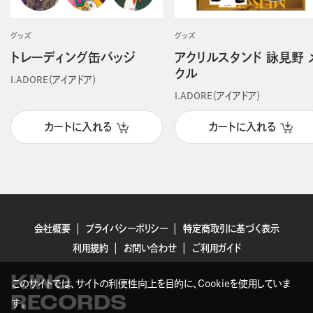
グッズ
グッズ
トレーディング缶バッジ
アクリルスタンド 詠見野 
クル
I.ADORE（アイアドア）
I.ADORE（アイアドア）
カートに入れる
カートに入れる
会社概要
プライバシーポリシー
特定商取引に基づく表示
利用規約
お問い合わせ
ご利用ガイド
KING
このサイトでは、サイトの利便性向上を目的に、Cookieを使用していま
RECORDS
す。