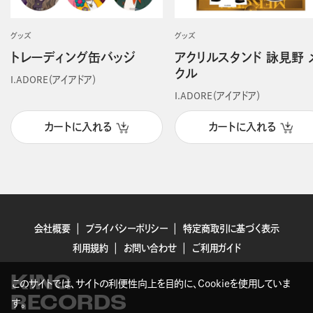
グッズ
グッズ
トレーディング缶バッジ
アクリルスタンド 詠見野 
クル
I.ADORE（アイアドア）
I.ADORE（アイアドア）
カートに入れる
カートに入れる
会社概要
プライバシーポリシー
特定商取引に基づく表示
利用規約
お問い合わせ
ご利用ガイド
KING
このサイトでは、サイトの利便性向上を目的に、Cookieを使用していま
RECORDS
す。