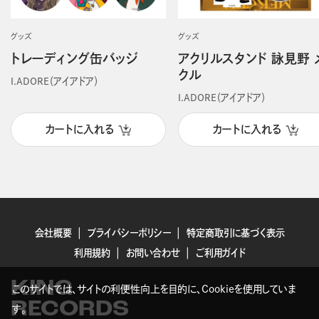
グッズ
グッズ
トレーディング缶バッジ
アクリルスタンド 詠見野 
クル
I.ADORE（アイアドア）
I.ADORE（アイアドア）
カートに入れる
カートに入れる
会社概要
プライバシーポリシー
特定商取引に基づく表示
利用規約
お問い合わせ
ご利用ガイド
KING
このサイトでは、サイトの利便性向上を目的に、Cookieを使用していま
RECORDS
す。