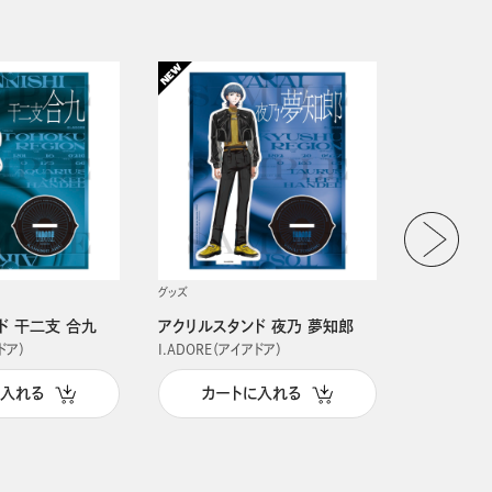
グッズ
グッズ
ド 干二支 合九
アクリルスタンド 夜乃 夢知郎
アクリルス
ドア）
I.ADORE（アイアドア）
I.ADORE（
に入れる
カートに入れる
カー