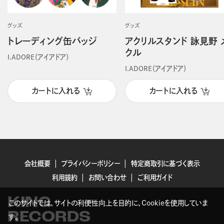
グッズ
グッズ
トレーディング缶バッジ
アクリルスタンド 詠見野 
クル
I.ADORE（アイアドア）
I.ADORE（アイアドア）
カートに入れる
カートに入れる
会社概要
プライバシーポリシー
特定商取引に基づく表示
利用規約
お問い合わせ
ご利用ガイド
KING
このサイトでは、サイトの利便性向上を目的に、Cookieを使用していま
RECORDS
す。