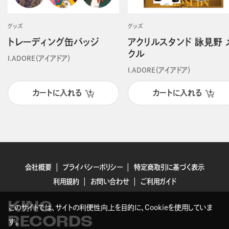
グッズ
グッズ
トレーディング缶バッジ
アクリルスタンド 詠見野 
クル
I.ADORE（アイアドア）
I.ADORE（アイアドア）
カートに入れる
カートに入れる
会社概要
プライバシーポリシー
特定商取引に基づく表示
利用規約
お問い合わせ
ご利用ガイド
KING
このサイトでは、サイトの利便性向上を目的に、Cookieを使用していま
RECORDS
す。