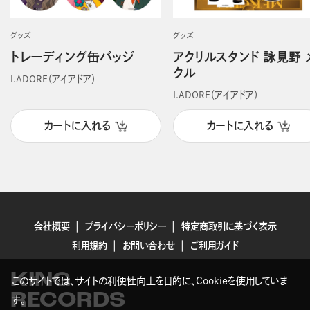
グッズ
グッズ
トレーディング缶バッジ
アクリルスタンド 詠見野 
クル
I.ADORE（アイアドア）
I.ADORE（アイアドア）
カートに入れる
カートに入れる
会社概要
プライバシーポリシー
特定商取引に基づく表示
利用規約
お問い合わせ
ご利用ガイド
KING
このサイトでは、サイトの利便性向上を目的に、Cookieを使用していま
RECORDS
す。