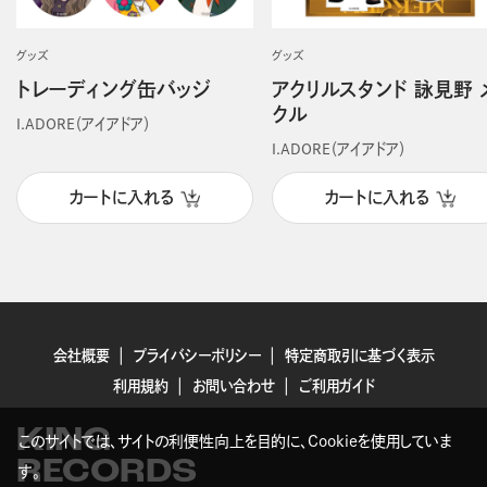
グッズ
グッズ
トレーディング缶バッジ
アクリルスタンド 詠見野 
クル
I.ADORE（アイアドア）
I.ADORE（アイアドア）
カートに入れる
カートに入れる
会社概要
プライバシーポリシー
特定商取引に基づく表示
利用規約
お問い合わせ
ご利用ガイド
KING
このサイトでは、サイトの利便性向上を目的に、Cookieを使用していま
RECORDS
す。