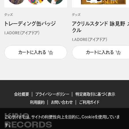
グッズ
グッズ
トレーディング缶バッジ
アクリルスタンド 詠見野 
クル
I.ADORE（アイアドア）
I.ADORE（アイアドア）
カートに入れる
カートに入れる
会社概要
プライバシーポリシー
特定商取引に基づく表示
利用規約
お問い合わせ
ご利用ガイド
KING
このサイトでは、サイトの利便性向上を目的に、Cookieを使用していま
RECORDS
す。