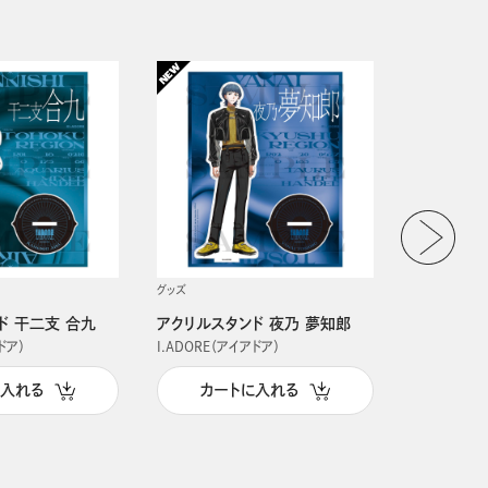
グッズ
グッズ
ド 干二支 合九
アクリルスタンド 夜乃 夢知郎
アクリルス
ドア）
I.ADORE（アイアドア）
I.ADORE（
に入れる
カートに入れる
カー