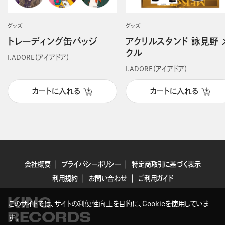
グッズ
グッズ
トレーディング缶バッジ
アクリルスタンド 詠見野 
クル
I.ADORE（アイアドア）
I.ADORE（アイアドア）
カートに入れる
カートに入れる
会社概要
プライバシーポリシー
特定商取引に基づく表示
利用規約
お問い合わせ
ご利用ガイド
KING
このサイトでは、サイトの利便性向上を目的に、Cookieを使用していま
RECORDS
す。