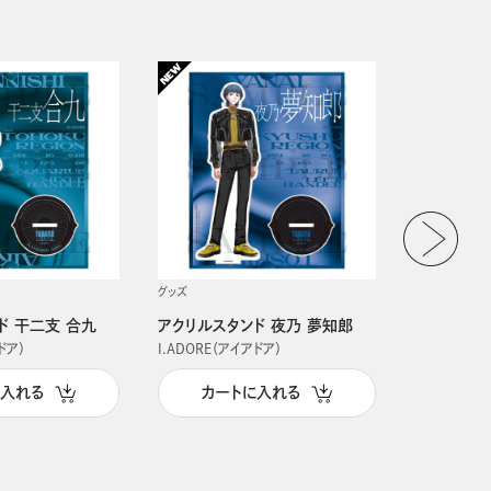
グッズ
グッズ
ド 干二支 合九
アクリルスタンド 夜乃 夢知郎
アクリルス
ドア）
I.ADORE（アイアドア）
I.ADORE（
に入れる
カートに入れる
カー