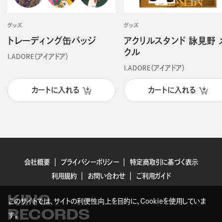
グッズ
グッズ
トレーディング缶バッジ
アクリルスタンド 詠見野 
クル
I.ADORE（アイアドア）
I.ADORE（アイアドア）
カートに入れる
カートに入れる
会社概要
プライバシーポリシー
特定商取引に基づく表示
利用規約
お問い合わせ
ご利用ガイド
KING
このサイトでは、サイトの利便性向上を目的に、Cookieを使用していま
RECORDS
す。