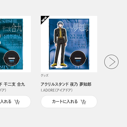
グッズ
グッズ
ド 干二支 合九
アクリルスタンド 夜乃 夢知郎
アクリルス
ドア）
I.ADORE（アイアドア）
I.ADORE（
に入れる
カートに入れる
カー