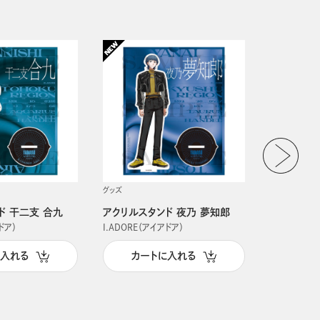
グッズ
グッズ
ド 干二支 合九
アクリルスタンド 夜乃 夢知郎
アクリルス
ドア）
I.ADORE（アイアドア）
I.ADORE（
に入れる
カートに入れる
カー