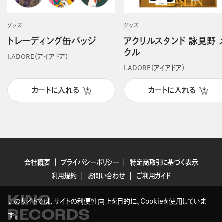
グッズ
グッズ
トレーディング缶バッジ
アクリルスタンド 詠見野 
クル
I.ADORE（アイアドア）
I.ADORE（アイアドア）
カートに入れる
カートに入れる
会社概要
プライバシーポリシー
特定商取引に基づく表示
利用規約
お問い合わせ
ご利用ガイド
KING
このサイトでは、サイトの利便性向上を目的に、Cookieを使用していま
RECORDS
す。