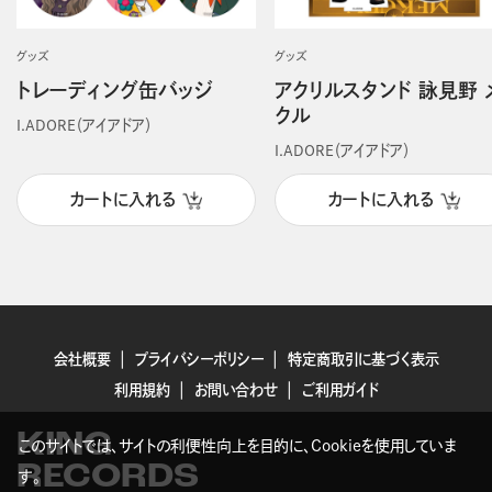
グッズ
グッズ
トレーディング缶バッジ
アクリルスタンド 詠見野 
クル
I.ADORE（アイアドア）
I.ADORE（アイアドア）
カートに入れる
カートに入れる
会社概要
プライバシーポリシー
特定商取引に基づく表示
利用規約
お問い合わせ
ご利用ガイド
KING
このサイトでは、サイトの利便性向上を目的に、Cookieを使用していま
RECORDS
す。