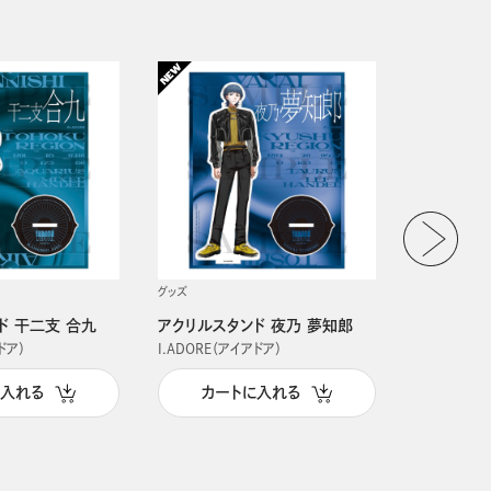
グッズ
グッズ
ド 干二支 合九
アクリルスタンド 夜乃 夢知郎
アクリルス
ドア）
I.ADORE（アイアドア）
I.ADORE（
に入れる
カートに入れる
カー