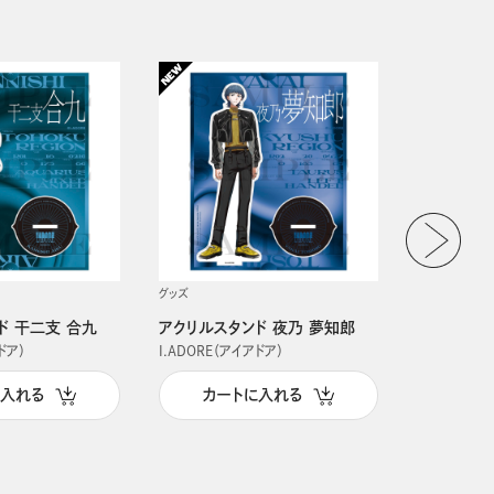
グッズ
グッズ
ド 干二支 合九
アクリルスタンド 夜乃 夢知郎
アクリルス
ドア）
I.ADORE（アイアドア）
I.ADORE（
に入れる
カートに入れる
カー