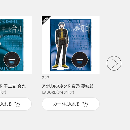
グッズ
グッズ
ド 干二支 合九
アクリルスタンド 夜乃 夢知郎
アクリルス
ドア）
I.ADORE（アイアドア）
I.ADORE（
に入れる
カートに入れる
カー