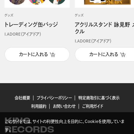
グッズ
グッズ
トレーディング缶バッジ
アクリルスタンド 詠見野 
クル
I.ADORE（アイアドア）
I.ADORE（アイアドア）
カートに入れる
カートに入れる
会社概要
プライバシーポリシー
特定商取引に基づく表示
利用規約
お問い合わせ
ご利用ガイド
KING
このサイトでは、サイトの利便性向上を目的に、Cookieを使用していま
RECORDS
す。