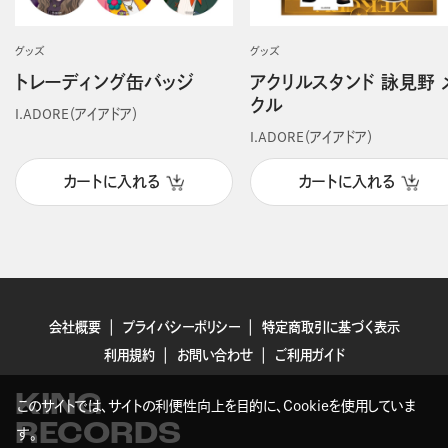
グッズ
グッズ
トレーディング缶バッジ
アクリルスタンド 詠見野 
クル
I.ADORE（アイアドア）
I.ADORE（アイアドア）
カートに入れる
カートに入れる
会社概要
プライバシーポリシー
特定商取引に基づく表示
利用規約
お問い合わせ
ご利用ガイド
KING
このサイトでは、サイトの利便性向上を目的に、Cookieを使用していま
RECORDS
す。