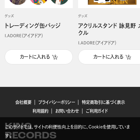
グッズ
グッズ
トレーディング缶バッジ
アクリルスタンド 詠見野 
クル
I.ADORE（アイアドア）
I.ADORE（アイアドア）
カートに入れる
カートに入れる
会社概要
プライバシーポリシー
特定商取引に基づく表示
利用規約
お問い合わせ
ご利用ガイド
KING
このサイトでは、サイトの利便性向上を目的に、Cookieを使用していま
RECORDS
す。