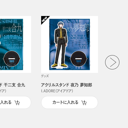
グッズ
グッズ
ド 干二支 合九
アクリルスタンド 夜乃 夢知郎
アクリルス
ドア）
I.ADORE（アイアドア）
I.ADORE（
に入れる
カートに入れる
カー