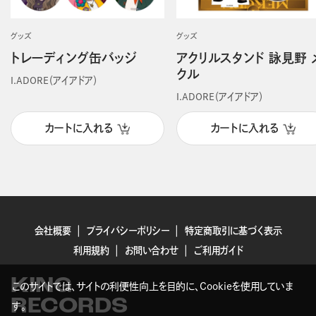
グッズ
グッズ
トレーディング缶バッジ
アクリルスタンド 詠見野 
クル
I.ADORE（アイアドア）
I.ADORE（アイアドア）
カートに入れる
カートに入れる
会社概要
プライバシーポリシー
特定商取引に基づく表示
利用規約
お問い合わせ
ご利用ガイド
KING
このサイトでは、サイトの利便性向上を目的に、Cookieを使用していま
RECORDS
す。