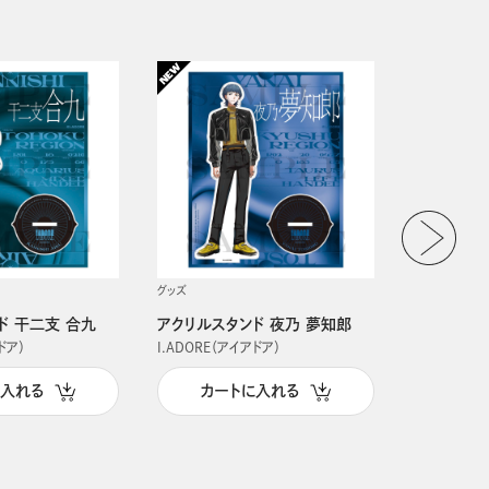
グッズ
グッズ
ド 干二支 合九
アクリルスタンド 夜乃 夢知郎
アクリルス
ドア）
I.ADORE（アイアドア）
I.ADORE（
に入れる
カートに入れる
カー