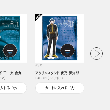
グッズ
グッズ
ド 干二支 合九
アクリルスタンド 夜乃 夢知郎
アクリルス
ドア）
I.ADORE（アイアドア）
I.ADORE（
に入れる
カートに入れる
カー