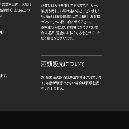
5営業日以内にお届け
品質には万全を期しておりますが、万一、
商品は除く、土日祝日の
破損や汚れ、お届け違いなどございました
)
ら、商品到着後8日間以内に弊社「お客様
センター」へお問い合わせください。
※在庫状況によりお取替えができない場
時）
合は返品、返金によるご対応をさせていた
だく場合がございます。
酒類販売について
ます。
20歳未満の飲酒は法律で禁止されていま
す。年齢が確認できない場合は酒類を販
売いたしません。