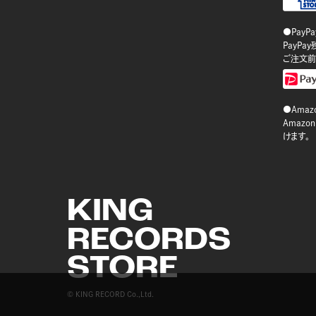
●PayP
PayP
ご注文前
●Amazo
Amaz
けます。
KING
RECORDS
STORE
© KING RECORD Co.,Ltd.