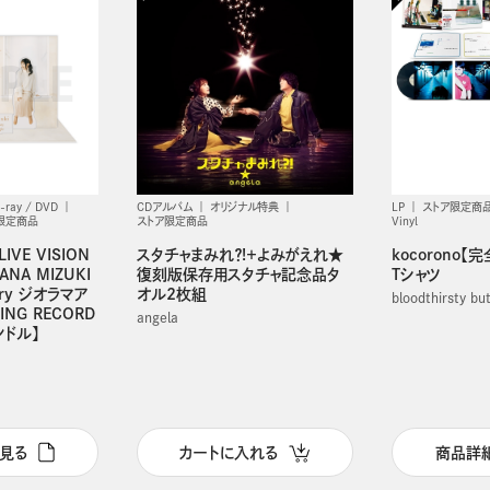
u-ray / DVD
CDアルバム
オリジナル特典
LP
ストア限定商
限定商品
ストア限定商品
Vinyl
LIVE VISION
スタチャまみれ？!＋よみがえれ★
kocorono【
ANA MIZUKI
復刻版保存用スタチャ記念品タ
Tシャツ
sary ジオラマア
オル2枚組
bloodthirsty bu
NG RECORD
angela
ンドル】
見る
カートに入れる
商品詳