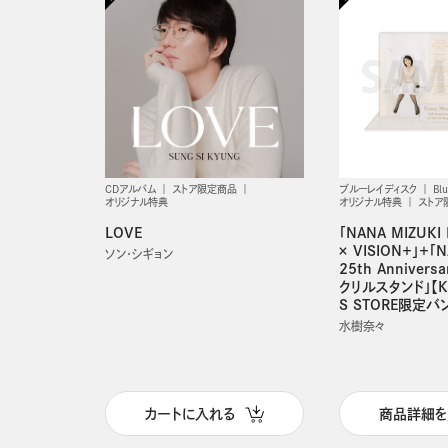
CDアルバム
ストア限定商品
ブルーレイディスク
Bl
オリジナル特典
オリジナル特典
ストア
LOVE
「NANA MIZUKI 
× VISION＋」＋「N
ソン・シギョン
25th Anniver
クリルスタンド」【KI
S STORE限定バ
水樹奈々
カートに入れる
商品詳細を