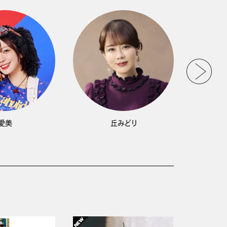
愛美
丘みどり