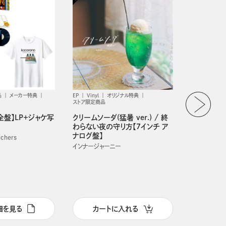
品
メーカー特典
EP
Vinyl
オリジナル特典
グッズ
ストア限定商品
バースデー
完全盤】LP＋ジャケ写
クリームソーダ(猛暑 ver.) / 終
央利）
わらない夜の守り方【7インチ ア
カリスマ
ナログ盤】
tchers
インナージャーニー
細を見る
カートに入れる
カー