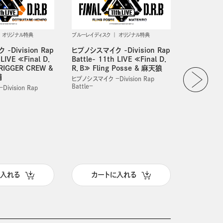
オリジナル特典
ブルーレイディスク
オリジナル特典
-Division Rap
ヒプノシスマイク -Division Rap
 LIVE ≪Final D．
Battle- 11th LIVE ≪Final D．
RIGGER CREW &
R．B≫ Fling Posse & 麻天狼
舗
ヒプノシスマイク －Division Rap
Battle－
ivision Rap
ブルーレイディス
オリジナル特典
「魔法少女リ
EDS Gun 
lu-ray 
魔法少女リリ
に入れる
カートに入れる
カー