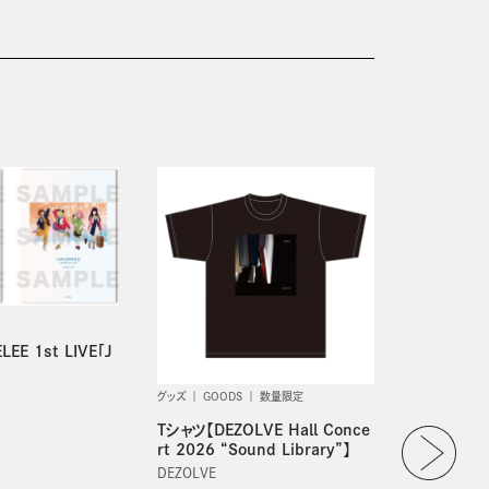
EE 1st LIVE「J
グッズ
GOODS
数量限定
グッズ
GOO
Tシャツ【DEZOLVE Hall Conce
フォトブック【
rt 2026 “Sound Library”】
d FAMIL
会 Game 
DEZOLVE