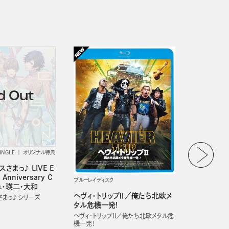
CDシングル
INGLE
オリジナル特典
北の流れ星
さまっ♪ LIVE E
岩本公水
Anniversary C
ブルーレイディスク
ュ・瑛二・大和
ヘヴィ・トリップⅡ／俺たち北欧メ
まっ♪ シリーズ
タル危機一発!
ヘヴィ・トリップⅡ／俺たち北欧メタル危
機一発！