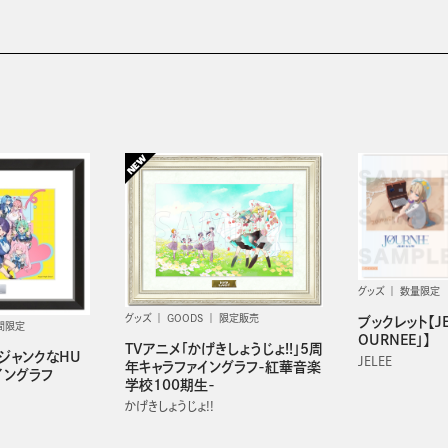
グッズ
数量限定
グッズ
GOODS
限定販売
ブックレット【JEL
間限定
OURNEE」】
TVアニメ「かげきしょうじょ!!」5周
・ジャンクなHU
JELEE
年キャラファイングラフ-紅華音楽
イングラフ
学校100期生-
かげきしょうじょ!!