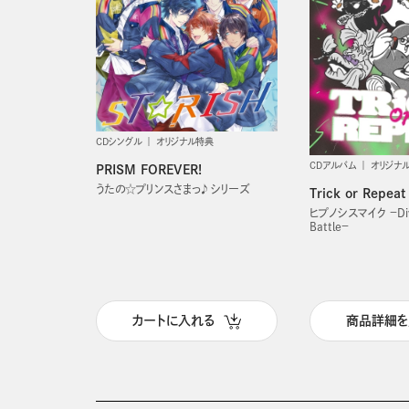
CDシングル
オリジナル特典
CDアルバム
オリジナ
PRISM FOREVER!
うたの☆プリンスさまっ♪ シリーズ
Trick or Repeat
ヒプノシスマイク －Divi
Battle－
カートに入れる
商品詳細を