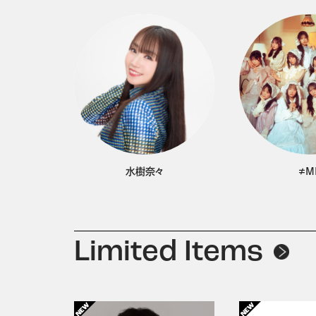
水樹奈々
≠M
Limited Items