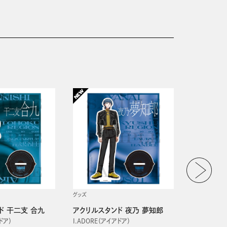
グッズ
グッズ
ド 干二支 合九
アクリルスタンド 夜乃 夢知郎
アクリルス
ドア）
I.ADORE（アイアドア）
I.ADORE（