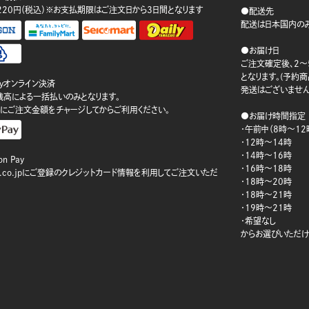
220円（税込）※お支払期限はご注文日から3日間となります
●配送先
配送は日本国内のみ
●お届け日
ご注文確定後、2～
となります。(予約
ayオンライン決済
発送はございません
ay残高による一括払いのみとなります。
にご注文金額をチャージしてからご利用ください。
●お届け時間指定
・午前中（8時～12
・12時～14時
・14時～16時
n Pay
・16時～18時
on.co.jpにご登録のクレジットカード情報を利用してご注文いただ
・18時～20時
・18時～21時
・19時～21時
・希望なし
からお選びいただけ