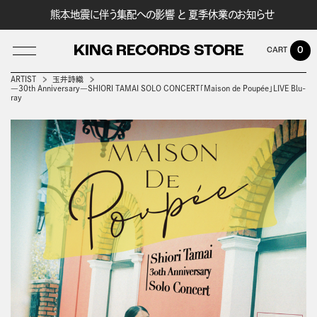
熊本地震に伴う集配への影響 と 夏季休業のお知らせ
KING RECORDS STORE
0
ARTIST
玉井詩織
―30th Anniversary―SHIORI TAMAI SOLO CONCERT「Maison de Poupée」LIVE Blu-
ray
LOG IN