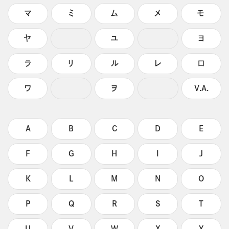
マ
ミ
ム
メ
モ
ヤ
ユ
ヨ
ラ
リ
ル
レ
ロ
ワ
ヲ
V.A.
A
B
C
D
E
F
G
H
I
J
K
L
M
N
O
P
Q
R
S
T
U
V
W
X
Y