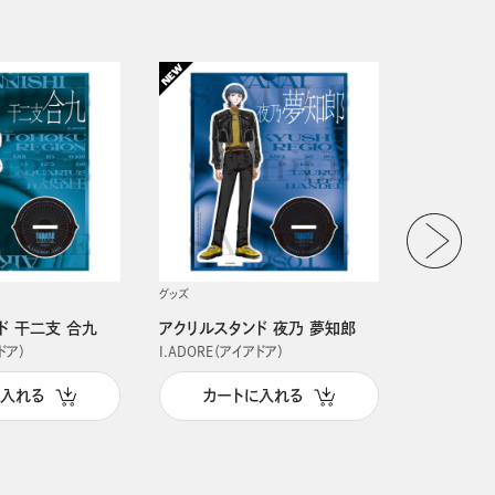
グッズ
グッズ
ド 干二支 合九
アクリルスタンド 夜乃 夢知郎
アクリルス
ドア）
I.ADORE（アイアドア）
I.ADORE（
に入れる
カートに入れる
カー