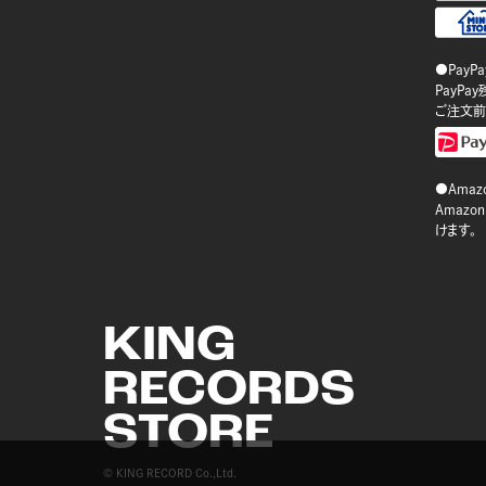
●PayP
PayP
ご注文前
●Amazo
Amaz
けます。
KING
RECORDS
STORE
© KING RECORD Co.,Ltd.