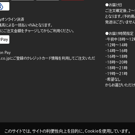
●お届け日
ご注文確定後、2～
となります。(予約
ayオンライン決済
発送はございません
ay残高による一括払いのみとなります。
にご注文金額をチャージしてからご利用ください。
●お届け時間指定
・午前中（8時～12
・12時～14時
・14時～16時
n Pay
・16時～18時
on.co.jpにご登録のクレジットカード情報を利用してご注文いただ
・18時～20時
・18時～21時
・19時～21時
・希望なし
からお選びいただけ
このサイトでは、サイトの利便性向上を目的に、Cookieを使用しています。