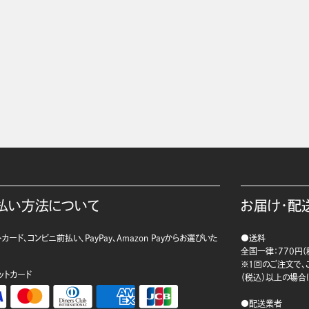
払い方法について
お届け・配
カード、コンビニ前払い、PayPay、Amazon Payからお選びいた
●送料
。
全国一律：770円（
※1回のご注文で、ご
ットカード
（税込）以上の場合
●配送業者