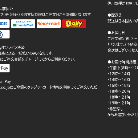
佐川急便がお届けい
ニ前払い
220円（税込）※お支払期限はご注文日から3日間となります
●配送先
配送は日本国内のみ
●お届け日
ご注文確定後、2～
となります。(予約
ayオンライン決済
発送はございません
ay残高による一括払いのみとなります。
にご注文金額をチャージしてからご利用ください。
●お届け時間指定
・午前中（8時～12
・12時～14時
・14時～16時
n Pay
・16時～18時
on.co.jpにご登録のクレジットカード情報を利用してご注文いただ
・18時～20時
・18時～21時
・19時～21時
・希望なし
からお選びいただけ