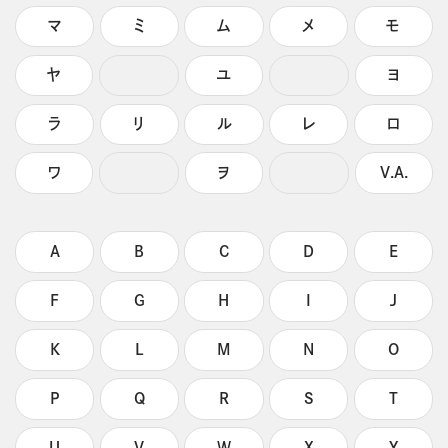
マ
ミ
ム
メ
モ
ヤ
ユ
ヨ
ラ
リ
ル
レ
ロ
ワ
ヲ
V.A.
A
B
C
D
E
F
G
H
I
J
K
L
M
N
O
P
Q
R
S
T
U
V
W
X
Y